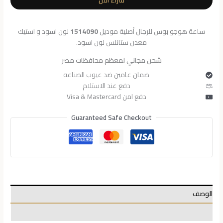
1514090
ساعة هوجو بوس للرجال أصلية موديل
1514090
لون اسود و استيك
معدن ستانلس لون اسود.
شحن مجاني لمعظم محافظات مصر
ضمان عامين ضد عيوب الصناعه
دفع عند الاستلام
دفع امن Visa & Mastercard
Guaranteed Safe Checkout
الوصف
معلومات إضافية