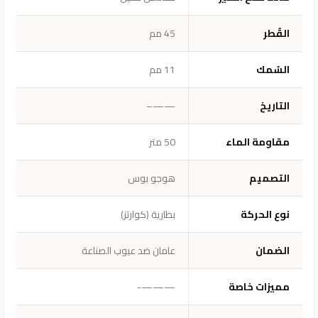
القُطر
45 مم
السُمك
11 مم
التاريخ
——–
مقاومة الماء
50 متر
التصميم
هوجو بوس
نوع الحركة
بطارية (كوارتز)
الضمان
عامان ضد عيوب الصناعة
مميزات خاصة
———-