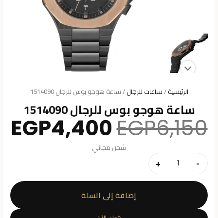
الرئيسية
/
ساعات للرجال
/ ساعة هوجو بوس للرجال 1514090
ساعة هوجو بوس للرجال 1514090
السعر
ال
EGP
4,400
EGP
6,150
الأصلي
ال
هو:
هو
شحن مجاني
.
EGP6,150.
+
-
كمية
ساعة
هوجو
إضافة إلى السلة
بوس
للرجال
شراء الآن