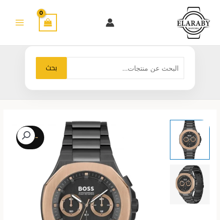
خطي
لى
لمحتوى
البحث
بحث
عن:
-28%