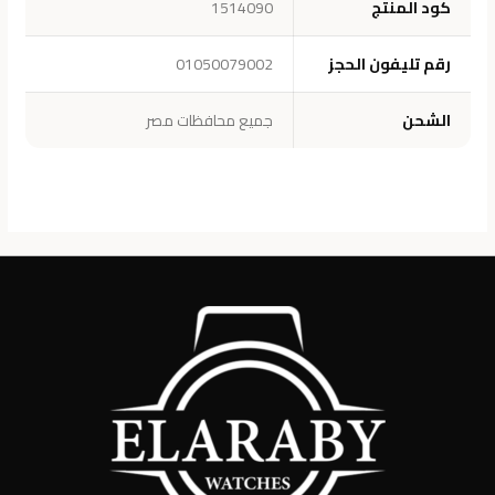
كود المنتج
1514090
رقم تليفون الحجز
01050079002
الشحن
جميع محافظات مصر