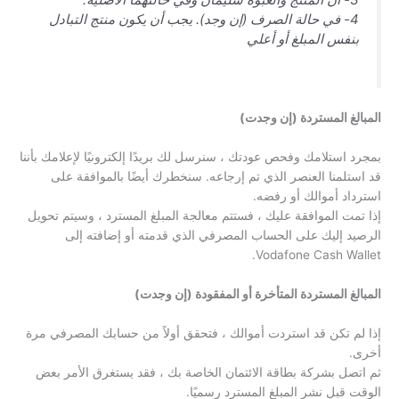
4- في حالة الصرف (إن وجد). يجب أن يكون منتج التبادل
بنفس المبلغ أو أعلي
المبالغ المستردة (إن وجدت)
بمجرد استلامك وفحص عودتك ، سنرسل لك بريدًا إلكترونيًا لإعلامك بأننا
قد استلمنا العنصر الذي تم إرجاعه. سنخطرك أيضًا بالموافقة على
استرداد أموالك أو رفضه.
إذا تمت الموافقة عليك ، فستتم معالجة المبلغ المسترد ، وسيتم تحويل
الرصيد إليك على الحساب المصرفي الذي قدمته أو إضافته إلى
Vodafone Cash Wallet.
المبالغ المستردة المتأخرة أو المفقودة (إن وجدت)
إذا لم تكن قد استردت أموالك ، فتحقق أولاً من حسابك المصرفي مرة
أخرى.
ثم اتصل بشركة بطاقة الائتمان الخاصة بك ، فقد يستغرق الأمر بعض
الوقت قبل نشر المبلغ المسترد رسميًا.