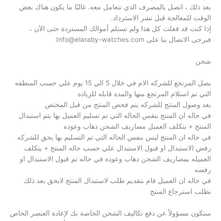
بعد ذلك ، اتصل بالمصرف الذي تتعامل معه. غالبًا ما يكون هناك بعض
الوقت للمعالجة قبل نشر الاسترداد.
إذا كنت قد فعلت كل هذا ولم تستلم أموالك المستردة حتى الآن ،
فيرجى الاتصال بنا على
Info@elaraby-watches.com
شحن
يصل المرتجع للشركه الام في خلال 5 الي 15 يوم علي حسب المنطقه
التي تم استلام المرتجع منها والمده قابله للزياده
بعد وصول المنتج للشركه يتم فحص المنتج من قبل المختص
في حاله ان المنتج بنفس الحاله التي تم تسليم العميل بها يتم استبدال
المنتج + يتكلف العميل مصاريف الشحن ذهاب وعوده
في حاله ان المنتج ليس بنفس الحاله التي تم التسليم بها يحق للشركه
رفض الاستبدال او قبول الاستبدال علي حسب حاله المنتج + يتكلف
العميله بمصاريف الشحن ذهاب وعوده في حاله تم قبول الاستبدال او
رفضه
في حاله ان العميل قام بتقديم طلب لاستبدال المنتج لايحق بعد ذلك
بطلب استرجاع المنتج
ستكون مسؤولاً عن دفع تكاليف الشحن الخاصة بك لإعادة العنصر الخاص