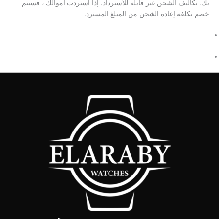
بك. تكاليف الشحن غير قابلة للاسترداد. إذا استردت أموالك ، فسيتم
خصم تكلفة إعادة الشحن من المبلغ المسترد.