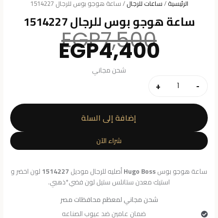
الرئيسية
/
ساعات للرجال
/ ساعة هوجو بوس للرجال 1514227
ساعة هوجو بوس للرجال 1514227
السعر
EGP
7,500
السعر
الأصلي
EGP
4,400
هو:
الحالي
هو:
7,500.
شحن مجاني
4,400.
+
-
كمية
ساعة
هوجو
إضافة إلى السلة
بوس
للرجال
شراء الآن
1514227
ساعة هوجو بوس
Hugo Boss
أصليه للرجال موديل
1514227
لون اخضر و
استيك معدن ستانلس ستيل لون فضي*ذهبي.
شحن مجاني لمعظم محافظات مصر
ضمان عامين ضد عيوب الصناعه