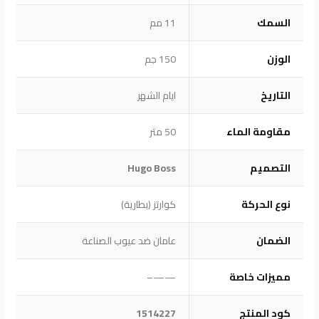
السمك
11 مم
الوزن
150 جم
التاريخ
ايام الشهر
مقاومة الماء
50 متر
التصميم
Hugo Boss
نوع الحركة
كوارتز (بطارية)
الضمان
عامان ضد عيوب الصناعة
مميزات خاصة
——–
كود المنتج
1514227