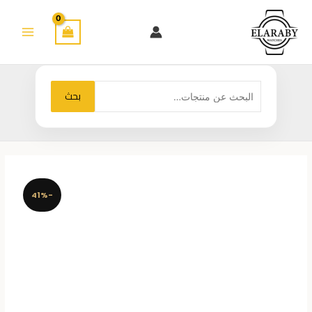
خطي
لى
لمحتوى
البحث
بحث
عن:
-41%