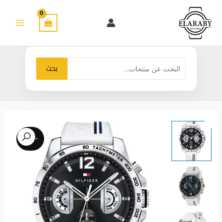
خطي
لى
لمحتوى
البحث
بحث
عن:
-26%