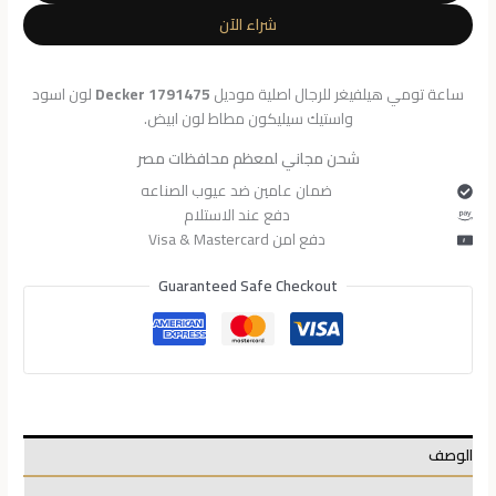
للرجال
شراء الآن
1791475
ساعة تومي هيلفيغر للرجال اصلية موديل
Decker 1791475
لون اسود
واستيك سيليكون مطاط لون ابيض.
شحن مجاني لمعظم محافظات مصر
ضمان عامين ضد عيوب الصناعه
دفع عند الاستلام
دفع امن Visa & Mastercard
Guaranteed Safe Checkout
الوصف