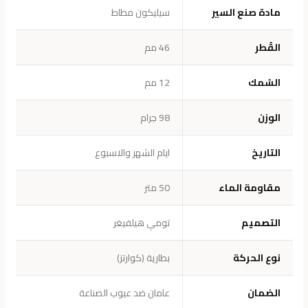
مادة صنع السير
سيليكون مطاط
القُطر
46 مم
السُمك
12 مم
الوزن
98 جرام
التاريخ
ايام الشهر والاسبوع
مقاومة الماء
50 متر
الت
ص
ميم
تومي هيلفيغر
نوع الحركة
بطارية (كوارتز)
الضمان
عامان ضد عيوب الصناعة