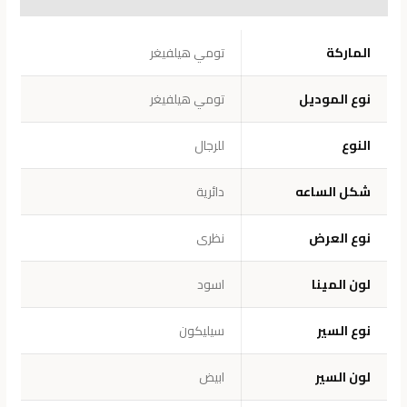
معلومات إضافية
الماركة
تومي هيلفيغر
نوع الموديل
تومي هيلفيغر
النوع
للرجال
شكل الساعه
دائرية
نوع العرض
نظرى
لون المينا
اسود
نوع السير
سيليكون
لون السير
ابيض