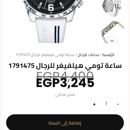
الرئيسية
/
ساعات للرجال
/ ساعة تومي هيلفيغر للرجال 1791475
ساعة تومي هيلفيغر للرجال 1791475
السعر
EGP
4,400
السعر
الأصلي
EGP
3,245
هو:
الحالي
هو:
4,400.
شحن مجاني
3,245.
+
-
كمية
ساعة
تومي
إضافة إلى السلة
هيلفيغر