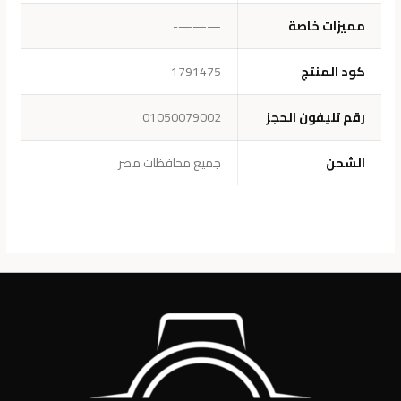
مميزات خاصة
———-
كود المنتج
1791475
رقم تليفون الحجز
01050079002
الشحن
جميع محافظات مصر