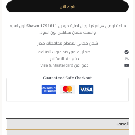
للرجال
شراء الآن
1791611
ساعة تومي هيلفيغر للرجال اصلية موديل
Shawn 1791611
لون اسود
واستيك معدن ستانلس لون اسود.
شحن مجاني لمعظم محافظات مصر
ضمان عامين ضد عيوب الصناعه
دفع عند الاستلام
دفع امن Visa & Mastercard
Guaranteed Safe Checkout
الوصف