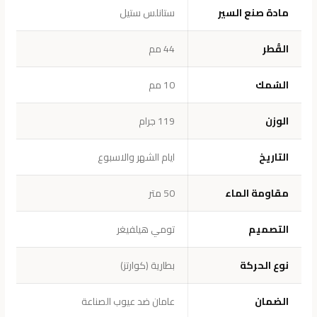
مادة صنع السير
ستانلس ستيل
القُطر
44 مم
السُمك
10 مم
الوزن
119 جرام
التاريخ
ايام الشهر والاسبوع
مقاومة الماء
50 متر
التصميم
تومي هيلفيغر
نوع الحركة
بطارية (كوارتز)
الضمان
عامان ضد عيوب الصناعة