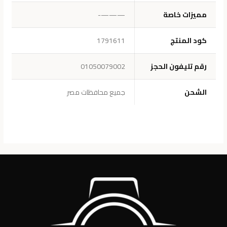
مميزات خاصة
———-
كود المنتج
1791611
رقم تليفون الحجز
01050079002
الشحن
جميع محافظات مصر