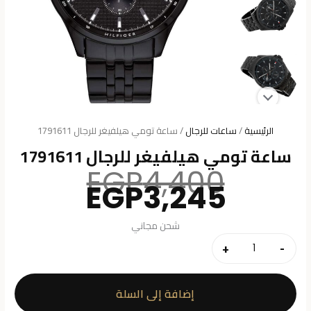
الرئيسية
/
ساعات للرجال
/ ساعة تومي هيلفيغر للرجال 1791611
ساعة تومي هيلفيغر للرجال 1791611
السعر
EGP
4,400
السعر
الأصلي
EGP
3,245
هو:
الحالي
هو:
4,400.
شحن مجاني
3,245.
+
-
كمية
ساعة
تومي
إضافة إلى السلة
هيلفيغر