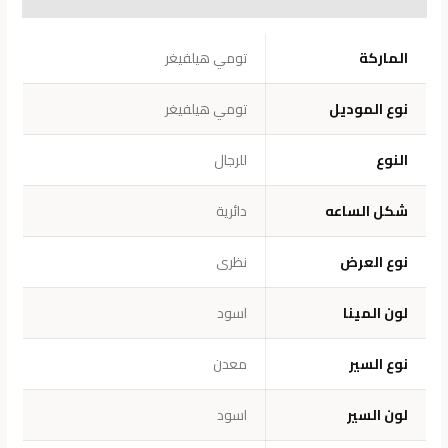
معلومات إضافية
الماركة
تومي هيلفيغر
نوع الموديل
تومي هيلفيغر
النوع
للرجال
شكل الساعه
دائرية
نوع العرض
نظرى
لون المينا
اسود
نوع السير
معدن
لون السير
اسود