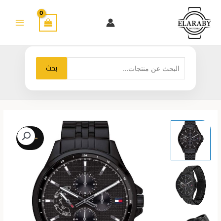
خطي
لى
لمحتوى
البحث
بحث
عن:
-26%