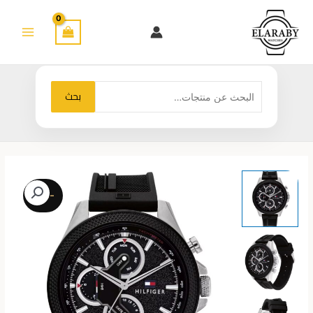
خطي
لى
لمحتوى
البحث
بحث
عن:
-42%