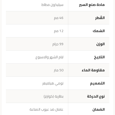
مادة صنع السير
سيليكون مطاط
القُطر
46 مم
السُمك
12 مم
الوزن
99 جرام
التاريخ
ايام الشهر والاسبوع
مقاومة الماء
50 متر
التصميم
تومي هيلفيغر
نوع الحركة
بطارية (كوارتز)
الضمان
عامان ضد عيوب الصناعة