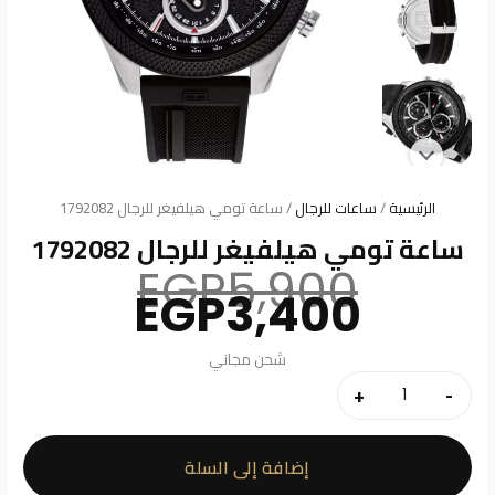
الرئيسية
/
ساعات للرجال
/ ساعة تومي هيلفيغر للرجال 1792082
ساعة تومي هيلفيغر للرجال 1792082
السعر
EGP
5,900
السعر
الأصلي
EGP
3,400
هو:
الحالي
هو:
5,900.
شحن مجاني
3,400.
+
-
كمية
ساعة
تومي
إضافة إلى السلة
هيلفيغر