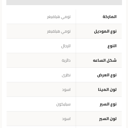
معلومات إضافية
الماركة
تومي هيلفيغر
نوع الموديل
تومي هيلفيغر
النوع
للرجال
شكل الساعه
دائرية
نوع العرض
نظرى
لون المينا
اسود
نوع السير
سيليكون
لون السير
اسود