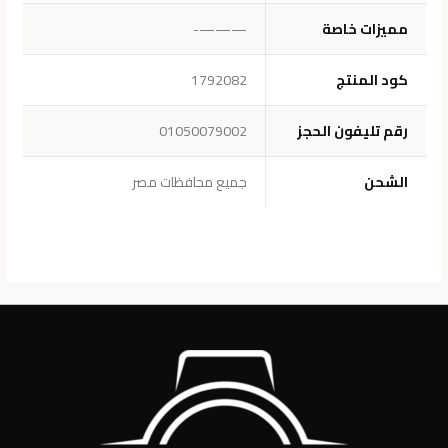
مميزات خاصة
———-
كود المنتج
1792082
رقم تليفون الحجز
01050079002
الشحن
جميع محافظات مصر