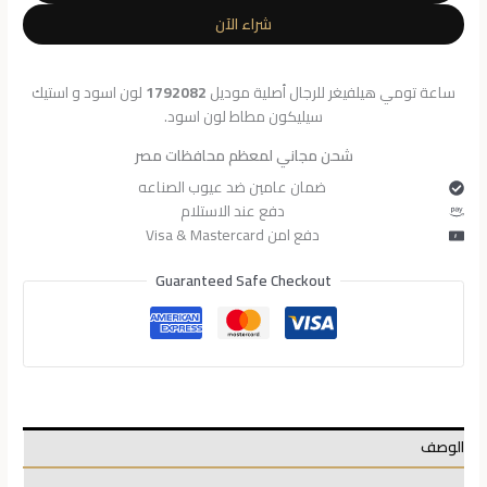
للرجال
شراء الآن
1792082
ساعة تومي هيلفيغر للرجال أصلية موديل
1792082
لون اسود و استيك
سيليكون مطاط لون اسود.
شحن مجاني لمعظم محافظات مصر
ضمان عامين ضد عيوب الصناعه
دفع عند الاستلام
دفع امن Visa & Mastercard
Guaranteed Safe Checkout
الوصف