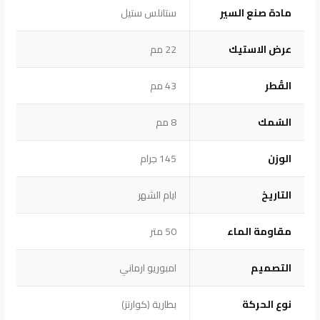
مادة صنع السير
ستانلس ستيل
عرض الاستيك
22 مم
القُطر
43 مم
السُمك
8 مم
الوزن
145 جرام
التاريخ
ايام الشهر
مقاومة الماء
50 متر
التصميم
امبوريو ارماني
نوع الحركة
بطارية (كوارتز)