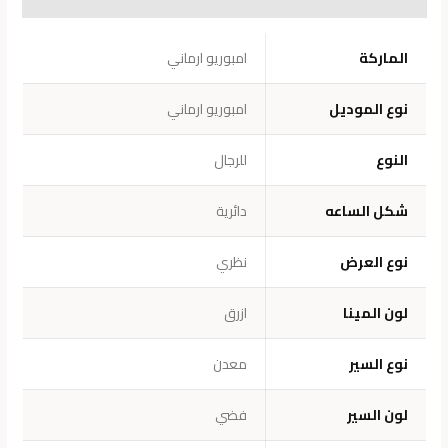
معلومات إضافية
الماركة
امبوريو ارماني
نوع الموديل
امبوريو ارماني
النوع
للرجال
شكل الساعه
دائرية
نوع العرض
نظري
لون المينا
ازرق
نوع السير
معدن
لون السير
فضي