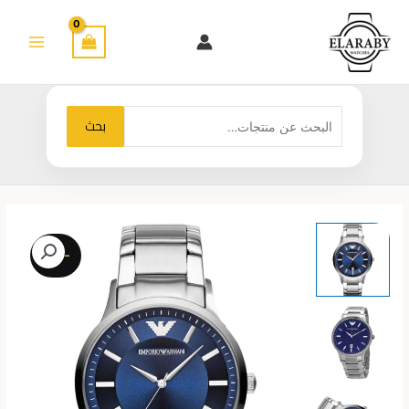
خطي
لى
لمحتوى
البحث
بحث
عن:
-25%