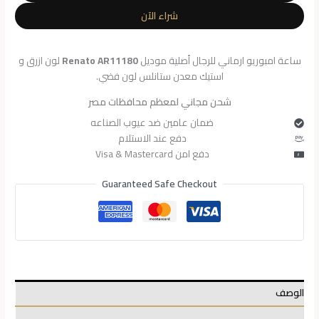
للرجال
شراء الآن
AR11180
ساعة امبوريو ارماني للرجال أصلية موديل
Renato AR11180
لون ازرق و
استيك معدن ستانلس لون فضي.
شحن مجاني لمعظم محافظات مصر
ضمان عامين ضد عيوب الصناعه
دفع عند الاستلام
دفع امن Visa & Mastercard
Guaranteed Safe Checkout
الوصف