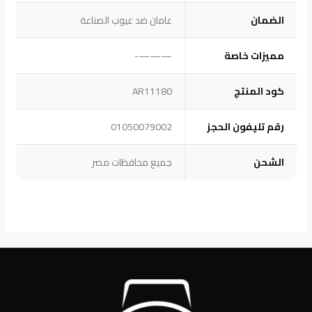
الضمان
عامان ضد عيوب الصناعة
مميزات خاصة
———-
كود المنتج
AR11180
رقم تليفون الحجز
01050079002
الشحن
جميع محافظات مصر