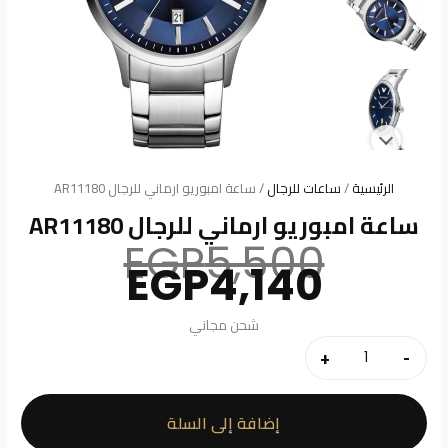
الرئيسية
/
ساعات للرجال
/ ساعة امبوريو ارماني للرجال AR11180
ساعة امبوريو ارماني للرجال AR11180
السعر
EGP
5,500
السعر
الأصلي
EGP
4,140
هو:
الحالي
هو:
5,500.
شحن مجاني
4,140.
+
-
كمية
ساعة
امبوريو
إضافة إلى السلة
ارماني