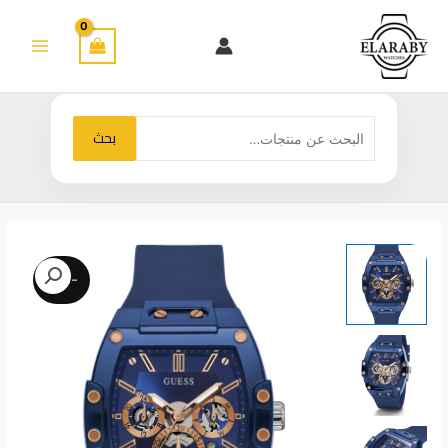
خطي
لى
لمحتوى
البحث
بحث
عن:
-28%