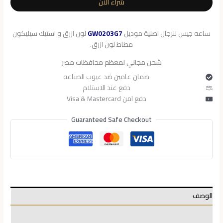
شراء الآن
GW0203G7
ساعه جيس للرجال اصلية موديل
GW0203G7
لون ازرق و استيك سيليكون
مطاط لون ازرق.
شحن مجاني لمعظم محافظات مصر
ضمان عامين ضد عيوب الصناعه
دفع عند الاستلام
دفع امن Visa & Mastercard
Guaranteed Safe Checkout
الوصف
معلومات إضافية