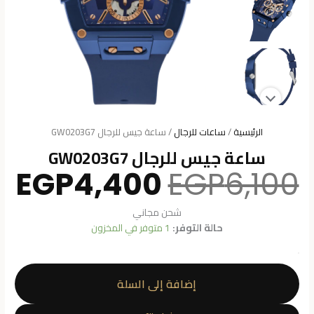
الرئيسية
/
ساعات للرجال
/ ساعة جيس للرجال GW0203G7
ساعة جيس للرجال GW0203G7
السعر
ال
EGP
4,400
EGP
6,100
الأصلي
ال
هو:
هو
شحن مجاني
.
EGP6,100.
حالة التوفر:
1 متوفر في المخزون
كمية
ساعة
إضافة إلى السلة
جيس
للرجال