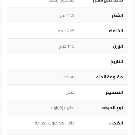
القُطر
41.5 مم
السُمك
12.25 مم
الوزن
115 جرام
التاريخ
———-
مقاومة الماء
50 متر
التصميم
جيس
نوع الحركة
بطارية (كوارتز)
الضمان
عامان ضد عيوب الصناعة