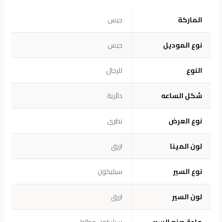
الماركة
جيس
نوع الموديل
جيس
النوع
للرجال
شكل الساعه
دائرية
نوع العرض
نظرى
لون المينا
ازرق
نوع السير
سيليكون
لون السير
ازرق
مادة صنع السير
سيليكون مطاط