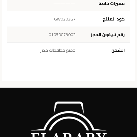
مميزات خاصة
————–
كود المنتج
GW0203G7
رقم تليفون الحجز
01050079002
الشحن
جميع محافظات مصر