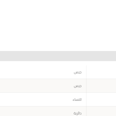
جيس
جيس
للنساء
دائرية