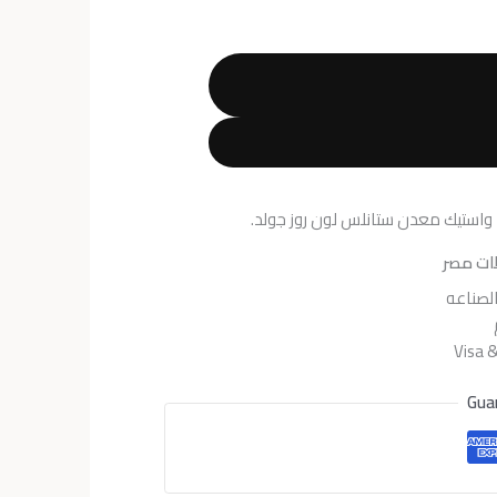
هو:
EGP4,500.
EGP
 واستيك معدن ستانلس لون روز جولد.
ات مصر
لصناعه
Gua