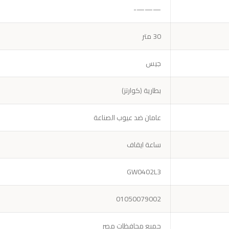
———-
30 متر
جيس
بطارية (كوارتز)
عامان ضد عيوب الصناعة
ساعة ايقاف
GW0402L3
01050079002
جميع محافظات مصر