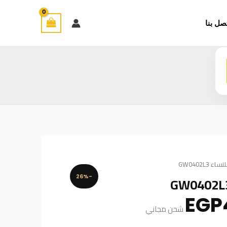
صل بنا
GW0402L3
-26%
السعر
EGP
شحن مجاني
الحالي