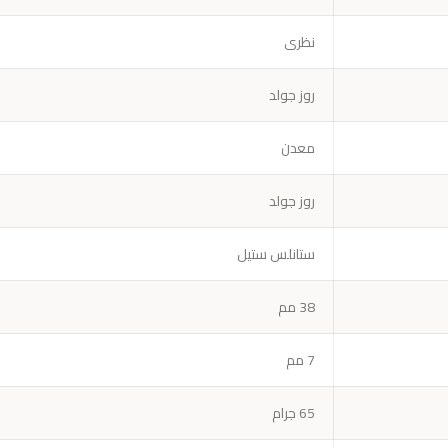
نظرى
روز جولد
معدن
روز جولد
ستانلس ستيل
38 مم
7 مم
65 جرام