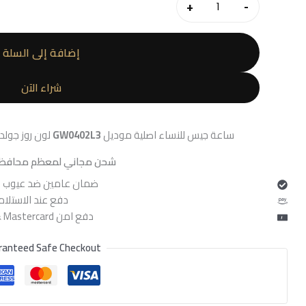
هو:
+
-
6,100.
كمية
ساعة
جيس
إضافة إلى السلة
للنساء
GW0402L3
شراء الآن
ساعة جيس للنساء اصلية موديل
GW0402L3
لون روز جولد
شحن مجاني لمعظم محافظ
ضمان عامين ضد عيوب ا
دفع عند الاستلام
دفع امن Visa & Mastercard
ranteed Safe Checkout