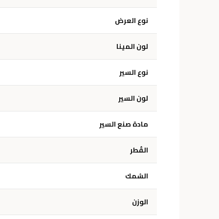
نوع العرض
لون المينا
نوع السير
لون السير
مادة صنع السير
القُطر
السُمك
الوزن