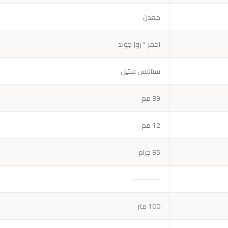
معدن
احمر * روز جولد
ستانلس ستيل
39 مم
12 مم
85 جرام
———-
100 متر