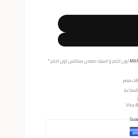
هو:
EGP4,400.
EGP6
MK6
لون احمر و استيك معدن ستانلس لون احمر *
ات مصر
لصناعه
Gua