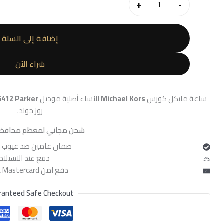
هو:
+
-
,400.
كمية
ساعة
مايكل
إضافة إلى السلة
كورس
للنساء
شراء الآن
MK6412
ساعة مايكل كورس
Michael Kors
للنساء أصلية موديل
412 Parker
روز جولد.
شحن مجاني لمعظم محافظ
ضمان عامين ضد عيوب ا
دفع عند الاستلام
دفع امن Visa & Mastercard
ranteed Safe Checkout