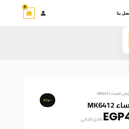
صل بنا
لنساء MK6412
MK64
-31%
السعر
EGP
شحن مجاني
الحالي