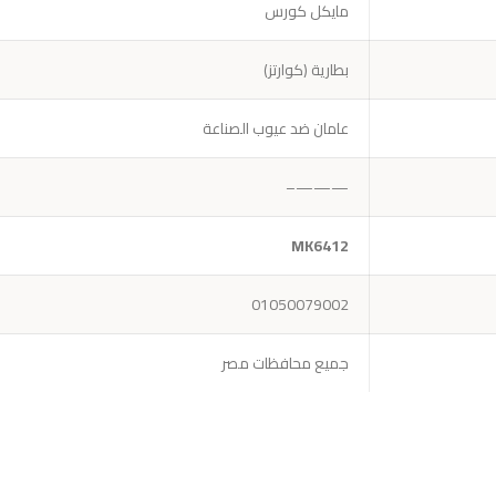
مايكل كورس
بطارية (كوارتز)
عامان ضد عيوب الصناعة
———–
MK6412
01050079002
جميع محافظات مصر