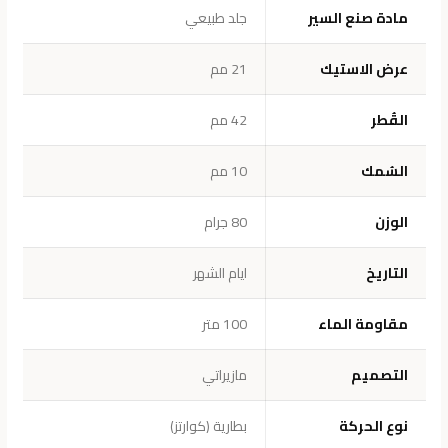
مادة صنع السير
جلد طبيعي
عرض الاستيك
21 مم
القُطر
42 مم
السُمك
10 مم
الوزن
80 جرام
التاريخ
ايام الشهر
مقاومة الماء
100 متر
التصميم
مازيراتي
نوع الحركة
بطارية (كوارتز)