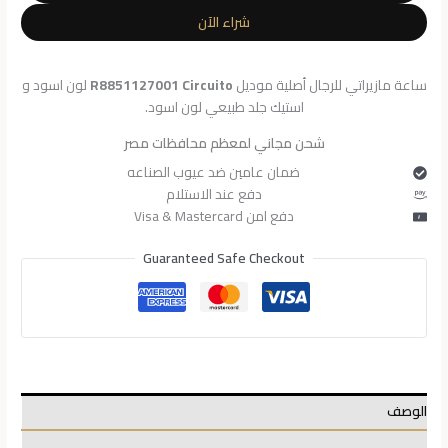
R8851127001
شراء الآن
ساعة مازيراتي للرجال أصلية موديل
R8851127001 Circuito
لون اسود و
استيك جلد طبيعي لون اسود.
شحن مجاني لمعظم محافظات مصر
ضمان عامين ضد عيوب الصناعه
دفع عند الاستلام
دفع امن Visa & Mastercard
Guaranteed Safe Checkout
الوصف