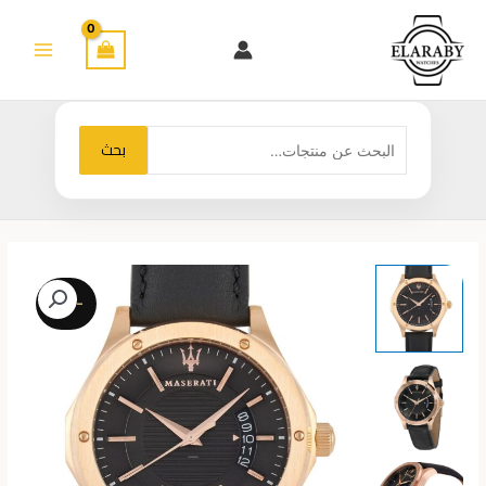
خطي
لى
لمحتوى
البحث
بحث
عن:
-23%