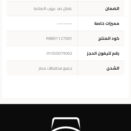
الضمان
عامان ضد عيوب الصناعة
مميزات خاصة
———-
كود المنتج
R8851127001
رقم تليفون الحجز
01050079002
الشحن
جميع محافظات مصر