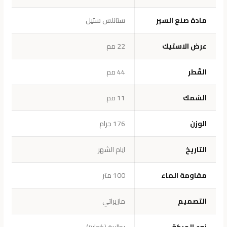
مادة صنع السير
ستانلس ستيل
عرض الاستيك
22 مم
القُطر
44 مم
السُمك
11 مم
الوزن
176 جرام
التاريخ
ايام الشهر
مقاومة الماء
100 متر
التصميم
مازيراتي
نوع الحركة
بطارية (كوارتز)