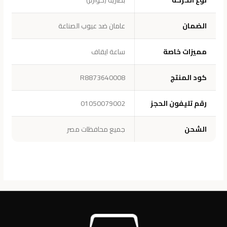
الضمان
عامان ضد عيوب الصناعة
مميزات خاصة
ساعة ايقاف
كود المنتج
R8873640008
رقم تليفون الحجز
01050079002
الشحن
جميع محافظات مصر