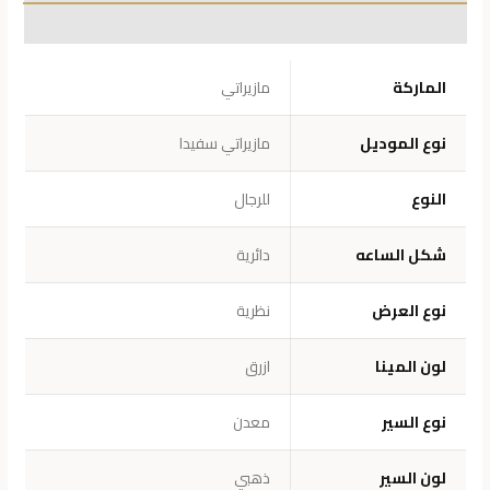
معلومات إضافية
الماركة
مازيراتي
نوع الموديل
مازيراتي سفيدا
النوع
للرجال
شكل الساعه
دائرية
نوع العرض
نظرية
لون المينا
ازرق
نوع السير
معدن
لون السير
ذهبي