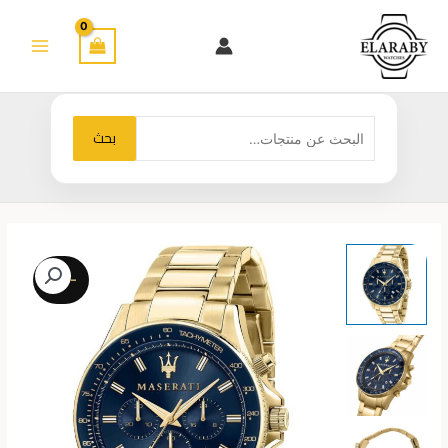
خطي
لى
لمحتوى
البحث
بحث
عن:
-23%