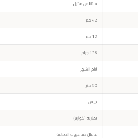
ستانلس ستيل
42 مم
12 مم
136 جرام
ايام الشهر
50 متر
جيس
بطارية (كوارتز)
عامان ضد عيوب الصناعة