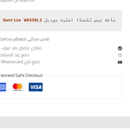
هو:
,600.
ساعة جيس للنساء اصلية موديل 
Sunrise W0330L1
 ل
شحن مجاني لمعظم محافظ
ضمان عامين ضد عيوب ا
دفع عند الاستلام
دفع امن Visa & Mastercard
ranteed Safe Checkout