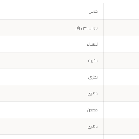
جيس
جيس صن رايز
للنساء
دائرية
نظرى
ذهبي
معدن
ذهبي