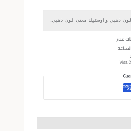
هو:
EGP4,300.
EGP5
ون ذهبي واوستيك معدن لون ذهبي.
ات مصر
لصناعه
Gua