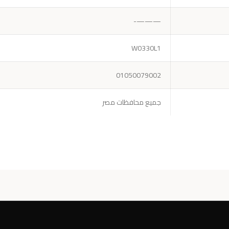
———-
W0330L1
01050079002
جميع محافظات مصر