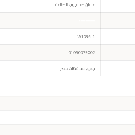
عامان ضد عيوب الصناعة
———-
W1096L1
01050079002
جميع محافظات مصر