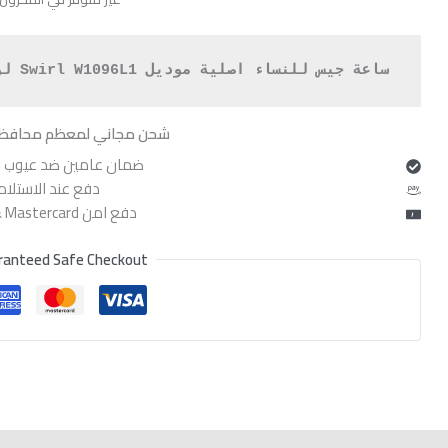
هو:
,600.
ساعة جيس للنساء اصلية موديل Swirl W1096L1 لون ابيض واوستيك مطاط لون ابيض.
شحن مجاني لمعظم محافظ
ضمان عامين ضد عيوب ا
دفع عند الاستلام
دفع امن Visa & Mastercard
ranteed Safe Checkout