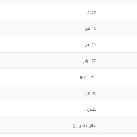
مطاط
40 مم
11 مم
70 جرام
ايام الشهر
30 متر
جيس
بطارية (كوارتز)