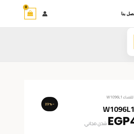
صل بنا
 W1096L1
-23%
السعر
EGP
شحن مجاني
الحالي