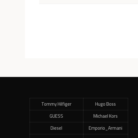
Tommy Hilfiger
Hugo Boss
GUESS
Michael Kors
Diesel
Emporio_Armani