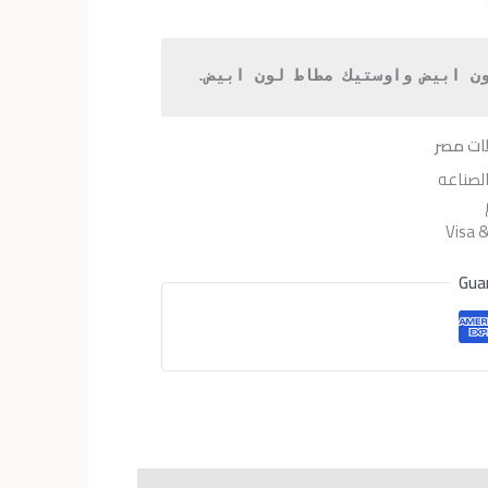
هو:
EGP4,300.
EGP5
ات مصر
لصناعه
Gua