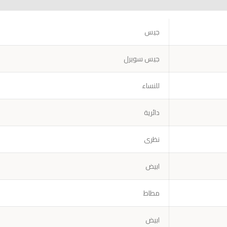
جيس
جيس سويرل
للنساء
دائرية
نظرى
ابيض
مطاط
ابيض