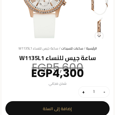
الرئيسية
/
ساعات للسيدات
/ ساعة جيس للنساء W1135L1
ساعة جيس للنساء W1135L1
السعر
EGP
5,600
السعر
الأصلي
EGP
4,300
هو:
الحالي
هو:
5,600.
شحن مجاني
4,300.
+
-
كمية
ساعة
جيس
إضافة إلى السلة
للنساء