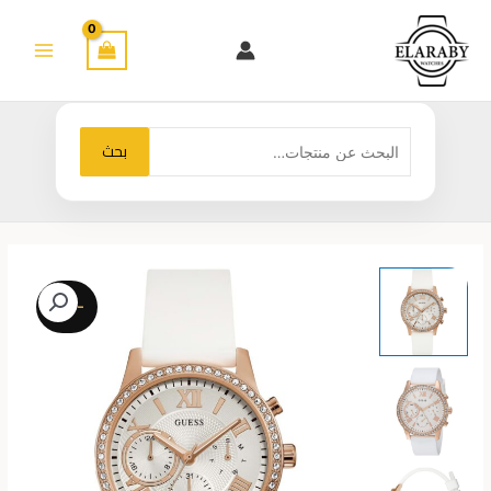
خطي
لى
لمحتوى
البحث
بحث
عن:
-23%