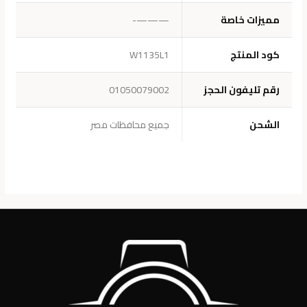
مميزات خاصة
———-
كود المنتج
W1135L1
رقم تليفون الحجز
01050079002
الشحن
جميع محافظات مصر