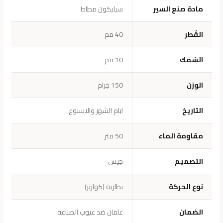
مادة صنع السير
سيليكون مطاط
القُطر
40 مم
السُمك
10 مم
الوزن
150 جرام
التاريخ
ايام الشهر والاسبوع
مقاومة الماء
50 متر
التصميم
جيس
نوع الحركة
بطارية (كوارتز)
الضمان
عامان ضد عيوب الصناعة