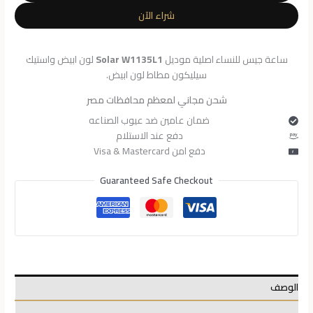
W1135L1
شراء الآن
ساعة جيس للنساء اصلية موديل
Solar W1135L1
لون ابيض واستيك
سيليكون مطاط لون ابيض.
شحن مجاني لمعظم محافظات مصر
ضمان عامين ضد عيوب الصناعه
دفع عند الاستلام
دفع امن Visa & Mastercard
Guaranteed Safe Checkout
الوصف