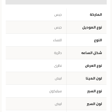
معلومات إضافية
الماركة
جيس
نوع الموديل
جيس
النوع
للنساء
شكل الساعه
دائرية
نوع العرض
نظرى
لون المينا
ابيض
نوع السير
سيليكون
لون السير
ابيض