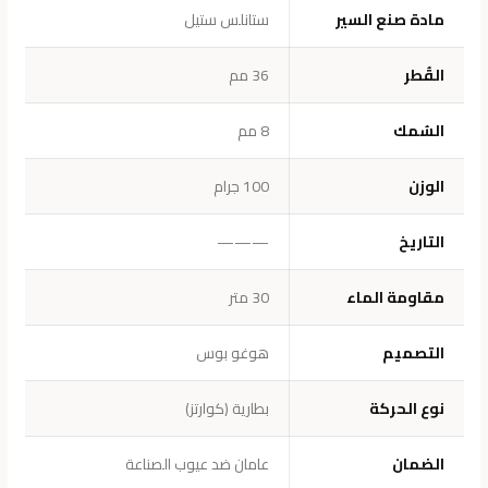
مادة صنع السير
ستانلس ستيل
القُطر
36 مم
السُمك
8 مم
الوزن
100 جرام
التاريخ
———
مقاومة الماء
30 متر
التصميم
هوغو بوس
نوع الحركة
بطارية (كوارتز)
الضمان
عامان ضد عيوب الصناعة