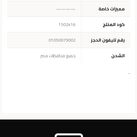
مميزات خاصة
————
كود
ا
لم
نتج
1502416
رقم تليفون الحجز
01050079002
الشحن
جميع محافظات مصر
–