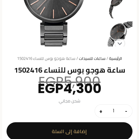
الرئيسية
/
ساعات للسيدات
/ ساعة هوجو بوس للنساء 1502416
ساعة هوجو بوس للنساء 1502416
السعر
EGP
5,900
السعر
الأصلي
EGP
4,300
هو:
الحالي
هو:
5,900.
شحن مجاني
4,300.
+
-
كمية
ساعة
هوجو
إضافة إلى السلة
بوس