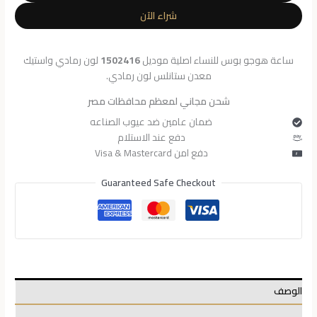
للنساء
شراء الآن
1502416
ساعة هوجو بوس للنساء اصلية موديل
1502416
لون رمادي واستيك
معدن ستانلس لون رمادي.
شحن مجاني لمعظم محافظات مصر
ضمان عامين ضد عيوب الصناعه
دفع عند الاستلام
دفع امن Visa & Mastercard
Guaranteed Safe Checkout
الوصف