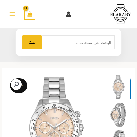
خطي
لى
لمحتوى
البحث
بحث
عن:
-27%