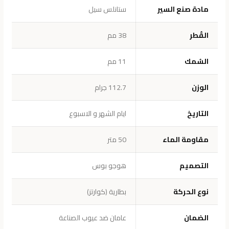
مادة صنع السير
ستانلس سيل
القُطر
38 مم
السُمك
11 مم
الوزن
112.7 جرام
التاريخ
ايام الشهر و الاسبوع
مقاومة الماء
50 متر
التصميم
هوجو بوس
نوع الحركة
بطارية (كوارتز)
الضمان
عامان ضد عيوب الصناعة