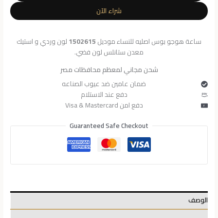
للنساء
شراء الآن
1502615
ساعة هوجو بوس اصليه للنساء موديل
1502615
لون وردي و استيك
معدن ستانلس لون فضي.
شحن مجاني لمعظم محافظات مصر
ضمان عامين ضد عيوب الصناعه
دفع عند الاستلام
دفع امن Visa & Mastercard
Guaranteed Safe Checkout
الوصف