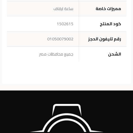
مميزات خاصة
ساعة ايقاف
كود المنتج
1502615
رقم تليفون الحجز
01050079002
الشحن
جميع محافظات مصر