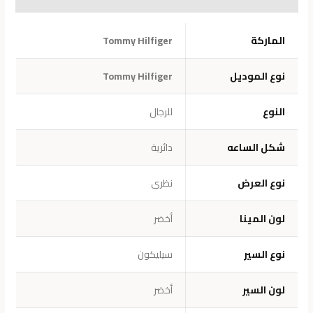
معلومات إضافية
الماركة
Tommy Hilfiger
نوع الموديل
Tommy Hilfiger
النوع
للرجال
شكل ال
س
اعه
دائرية
نوع العرض
نظرى
لون المينا
أخضر
نوع السير
سيليكون
لون السير
أخضر