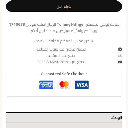
للرجال
شراء الآن
1710688
ساعة تومي هيلفيغر
Tommy Hilfiger
للرجال اصلية موديل
1710688
لون أخضر واستيك سيليكون مطاط لون أخضر.
شحن مجاني لمعظم محافظات مصر
ضمان عامين ضد عيوب الصناعه
دفع عند الاستلام
دفع امن Visa & Mastercard
Guaranteed Safe Checkout
الوصف