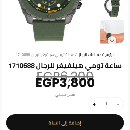
الرئيسية
/
ساعات للرجال
/ ساعة تومي هيلفيغر للرجال 1710688
ساعة تومي هيلفيغر للرجال 1710688
السعر
EGP
6,200
السعر
الأصلي
EGP
3,800
هو:
الحالي
هو:
6,200.
شحن مجاني
3,800.
+
-
كمية
ساعة
تومي
إضافة إلى السلة
هيلفيغر