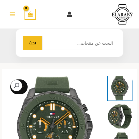
خطي
لى
لمحتوى
البحث
بحث
عن:
-39%