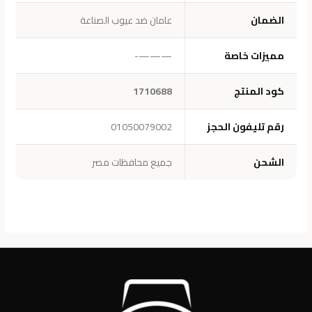
الضمان
عامان ضد عيوب الصناعة
مميزات خاصة
———-
كود المنتج
1710688
رقم تليفون الحجز
01050079002
الشحن
جميع محافظات مصر