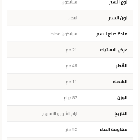
نوع السير
سيليكون
لون السير
ابيض
مادة صنع السير
سيليكون مطاط
عرض الاستيك
21 مم
القُطر
46 مم
السُمك
11 مم
الوزن
87 جرام
التاريخ
ايام الشهر و الاسبوع
مقاومة الماء
50 متر