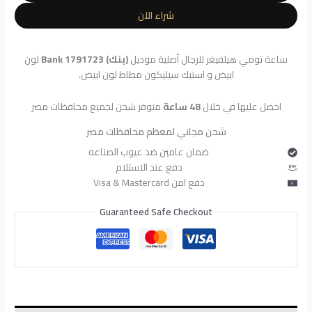
للرجال
شراء الآن
1791723
ساعة تومي هيلفيغر للرجال أصلية موديل
(بنك) Bank 1791723
لون
ابيض و استيك سيليكون مطاط لون ابيض.
احصل عليها في خلال
48 ساعة
متوفر شحن لجميع محافظات مصر
شحن مجاني لمعظم محافظات مصر
ضمان عامين ضد عيوب الصناعه
دفع عند الاستلام
دفع امن Visa & Mastercard
Guaranteed Safe Checkout