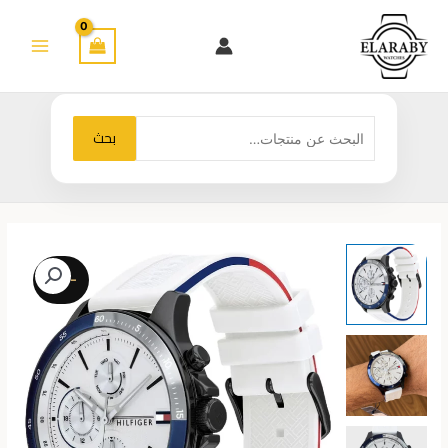
خطي
لى
لمحتوى
البحث
بحث
عن:
-26%