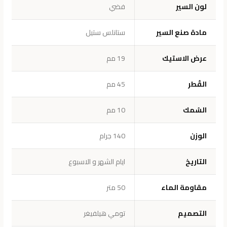
لون السير
فضي
مادة ص
ن
ع السير
ستانلس ستيل
عرض الاستيك
19 مم
القُطر
45 مم
السُمك
10 مم
الوزن
140 جرام
التاريخ
ايام الشهر و الاسبوع
مقاومة الماء
50 متر
التصميم
تومي هيلفيغر