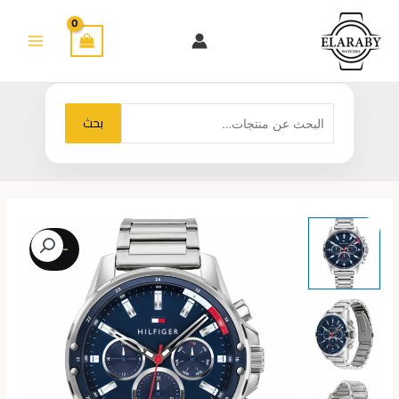
خطي
لى
لمحتوى
البحث
بحث
عن:
-26%