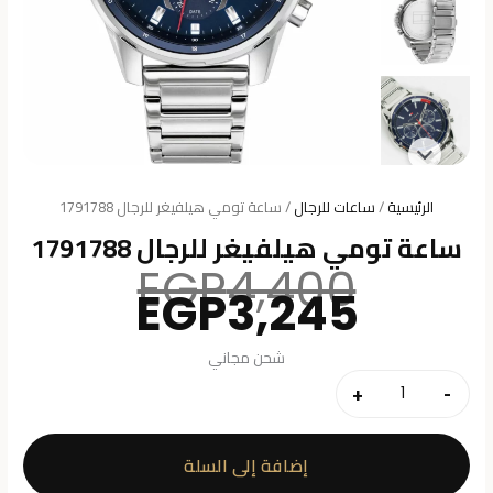
الرئيسية
/
ساعات للرجال
/ ساعة تومي هيلفيغر للرجال 1791788
ساعة تومي هيلفيغر للرجال 1791788
السعر
EGP
4,400
السعر
الأصلي
EGP
3,245
هو:
الحالي
هو:
4,400.
شحن مجاني
3,245.
+
-
كمية
ساعة
تومي
إضافة إلى السلة
هيلفيغر