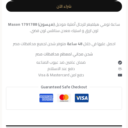
للرجال
شراء الآن
1791788
ساعة تومي هيلفيغر للرجال أصلية موديل
(ميسون) Mason 1791788
لون ازرق و استيك معدن ستانلس لون فضي.
احصل عليها في خلال
48 ساعة
متوفر شحن لجميع محافظات مصر
شحن مجاني لمعظم محافظات مصر
ضمان عامين ضد عيوب الصناعه
دفع عند الاستلام
دفع امن Visa & Mastercard
Guaranteed Safe Checkout