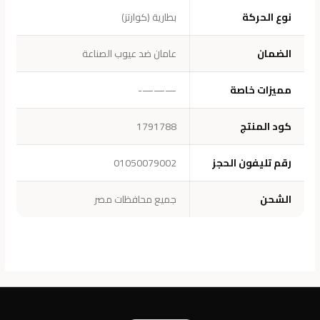
نوع الحركة
بطارية (كوارتز)
الضمان
عامان ضد عيوب الصناعة
مميزات خاصة
———-
كود المنتج
1791788
رقم تليفون الحجز
01050079002
الشحن
جميع محافظات مصر