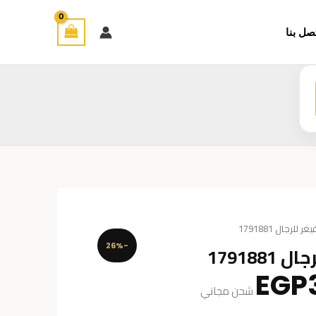
صل بنا
رجال 1791881
17918
-26%
السعر
EGP
شحن مجاني
الحالي