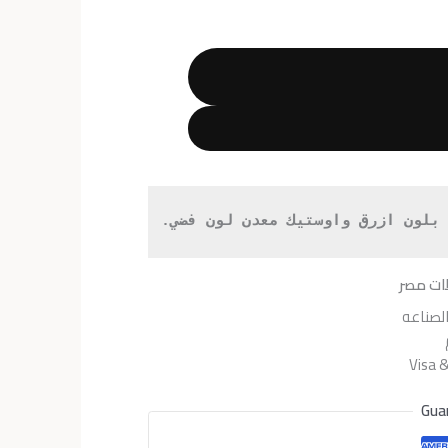
هو:
EGP3,245.
EGP4
بلون ازرق واوستيك معدن لون فضي.
ات مصر
لصناعه
Gua