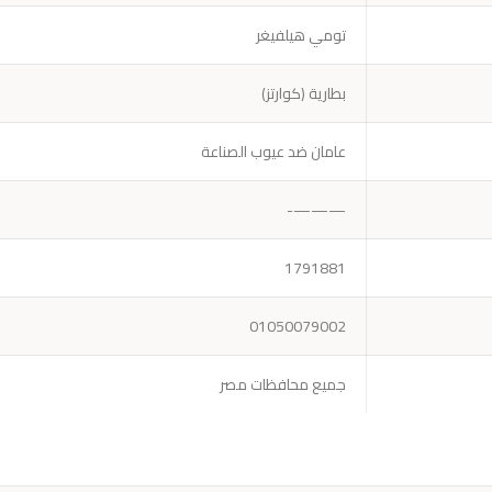
تومي هيلفيغر
بطارية (كوارتز)
عامان ضد عيوب الصناعة
———-
1791881
01050079002
جميع محافظات مصر