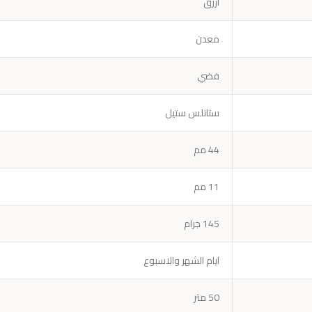
ازرق
معدن
فضي
ستانلس ستيل
44 مم
11 مم
145 جرام
ايام الشهر والاسبوع
50 متر