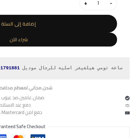
هو:
+
-
,400.
كمية
ساعة
تومي
إضافة إلى السلة
هيلفيغر
للرجال
شراء الآن
1791881
ساعه تومي هيلفيغر اصليه للرجال موديل 
1791881
 
شحن مجاني لمعظم محافظ
ضمان عامين ضد عيوب ا
دفع عند الاستلام
دفع امن Visa & Mastercard
ranteed Safe Checkout