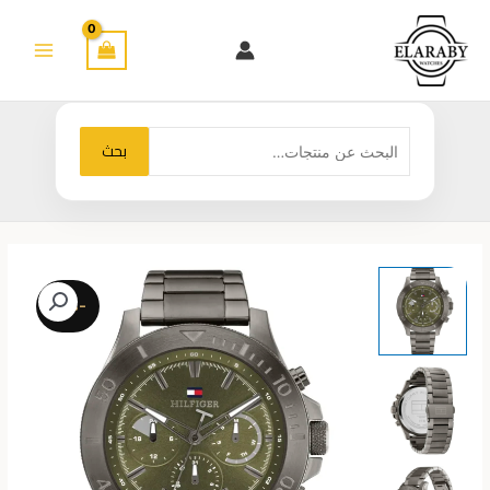
خطي
لى
لمحتوى
البحث
بحث
عن:
-40%