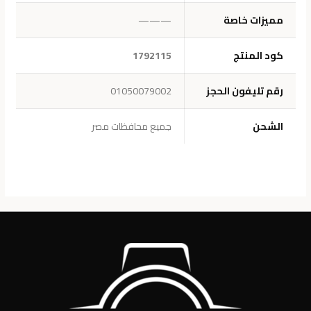
مميزات خاصة
———
كود المنتج
1792115
رقم تليفون الحجز
01050079002
الشحن
جميع محافظات مصر