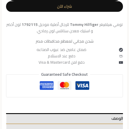
للرجال
شراء الآن
1792115
تومي هيلفيغر
Tommy Hilfiger
للرجال أصلية موديل
1792115
لون أخضر
و استيك معدن ستانلس لون رمادي.
شحن مجاني لمعظم محافظات مصر
ضمان عامين ضد عيوب الصناعه
دفع عند الاستلام
دفع امن Visa & Mastercard
Guaranteed Safe Checkout
الوصف