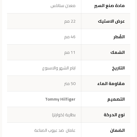
مادة صنع السير
معدن ستانلس
عرض الاستيك
22 مم
القُطر
46 مم
السُمك
11 مم
التاريخ
ايام الشهر والاسبوع
مقاومة الماء
50 متر
التصميم
Tommy Hilfiger
نوع الحركة
بطارية (كوارتز)
الضمان
عامان ضد عيوب الصناعة