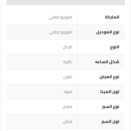
معلومات إضافية
الماركة
امبوريو ارماني
نوع الموديل
امبوريو ارماني
النوع
للرجال
شكل الساعه
دائرية
نوع العرض
نظرى
لون المينا
اسود
نوع السير
معدن
لون السير
فضي