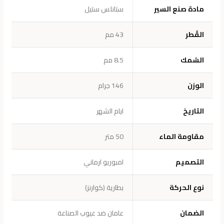
مادة صنع السير
ستانلس ستيل
القُطر
43 مم
السُمك
8.5 مم
الوزن
146 جرام
التاريخ
ايام الشهر
مقاومة الماء
50 متر
التصميم
امبوريو ارماني
نوع الحركة
بطارية (كوارنز)
الضمان
عامان ضد عيوب الصناعة