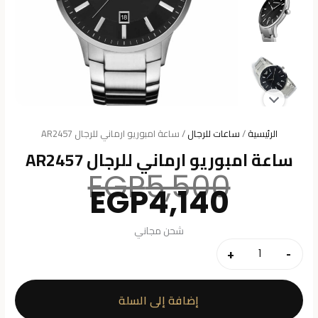
الرئيسية
/
ساعات للرجال
/ ساعة امبوريو ارماني للرجال AR2457
ساعة امبوريو ارماني للرجال AR2457
السعر
EGP
5,500
السعر
الأصلي
EGP
4,140
هو:
الحالي
هو:
5,500.
شحن مجاني
4,140.
+
-
كمية
ساعة
امبوريو
إضافة إلى السلة
ارماني