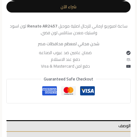
للرجال
شراء الآن
AR2457
ساعة امبوريو ارماني للرجال اصلية موديل
Renato AR2457
لون اسود
واستيك معدن ستانلس لون فضي.
شحن مجاني لمعظم محافظات مصر
ضمان عامين ضد عيوب الصناعه
دفع عند الاستلام
دفع امن Visa & Mastercard
Guaranteed Safe Checkout
الوصف