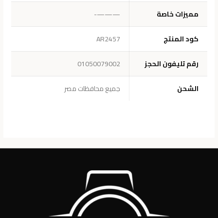
مميزات خاصة
———-
كود المنتج
AR2457
رقم تليفون الحجز
01050079002
الشحن
جميع محافظات مصر