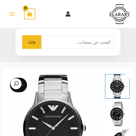
خطي
لى
لمحتوى
البحث
بحث
عن:
-25%