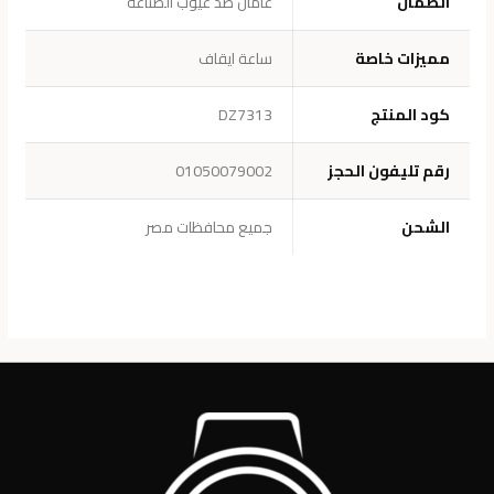
الضمان
عامان ضد عيوب الصناعة
مميزات خاصة
ساعة ايقاف
كود المنتج
DZ7313
رقم تليفون الحجز
01050079002
الشحن
جميع محافظات مصر