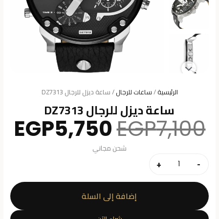
الرئيسية
/
ساعات للرجال
/ ساعة ديزل للرجال DZ7313
ساعة ديزل للرجال DZ7313
السعر
ال
EGP
5,750
EGP
7,100
الأصلي
ال
هو:
هو
شحن مجاني
0.
EGP7,100.
+
-
كمية
ساعة
ديزل
إضافة إلى السلة
للرجال
DZ7313
شراء الآن