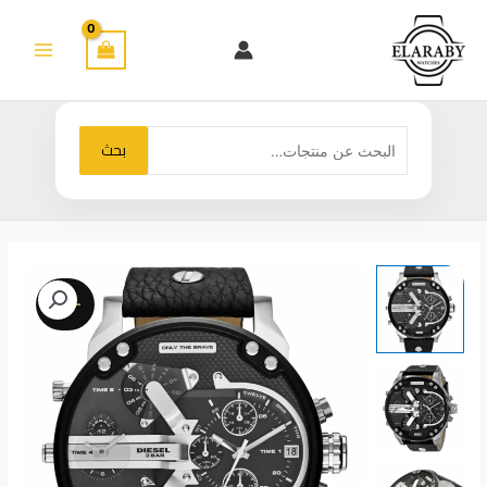
خطي
لى
لمحتوى
البحث
بحث
عن:
-19%