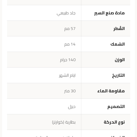
مادة صنع السير
جلد طبيعي
القُطر
57 مم
السُمك
14 مم
الوزن
140 جرام
التاريخ
ايام الشهر
مقاومة الماء
30 متر
التصميم
ديزل
نوع الحركة
بطارية (كوارتز)