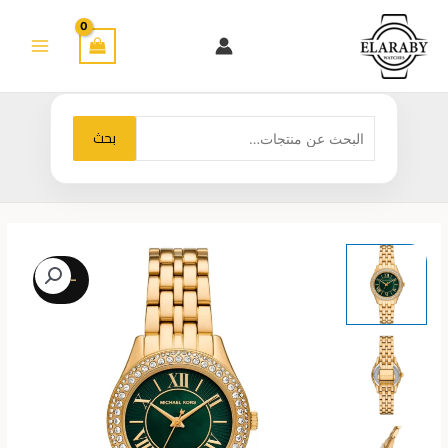
خطي
لى
لمحتوى
البحث
بحث
عن:
-29%