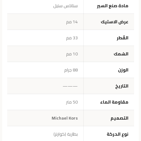
مادة صنع السير
ستانلس ستيل
عرض الاستيك
14 مم
القُطر
33 مم
السُمك
10 مم
الوزن
88 جرام
التاريخ
———
مقاومة الماء
50 متر
التصميم
Michael Kors
نوع الحركة
بطارية (كوارتز)