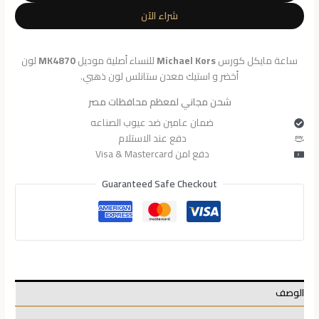
للنساء
شراء الآن
MK4870
ساعة مايكل كورس
Michael Kors
للنساء أصلية موديل
MK4870
لون
أخضر و استيك معدن ستانلس لون ذهبي.
شحن مجاني لمعظم محافظات مصر
ضمان عامين ضد عيوب الصناعه
دفع عند الاستلام
دفع امن Visa & Mastercard
Guaranteed Safe Checkout
الوصف