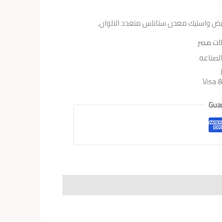
هو:
EGP4,400.
EGP5
يض واستيك معدن ستانلس متعدد الالوان.
ات مصر
لصناعه
Gua