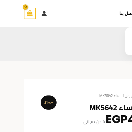
صل بنا
لنساء MK5642
MK56
-21%
السعر
EGP
شحن مجاني
الحالي