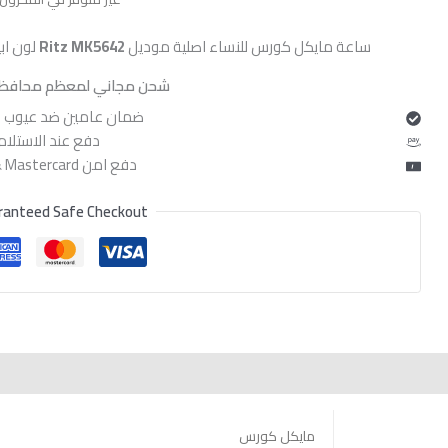
هو:
,600.
ساعة مايكل كورس للنساء اصلية موديل
Ritz MK5642
لون اب
شحن مجاني لمعظم محافظ
ضمان عامين ضد عيوب ا
دفع عند الاستلام
دفع امن Visa & Mastercard
ranteed Safe Checkout
مايكل كورس