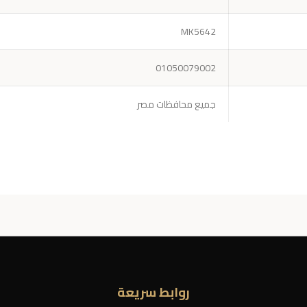
MK5642
01050079002
جميع محافظات مصر
روابط سريعة