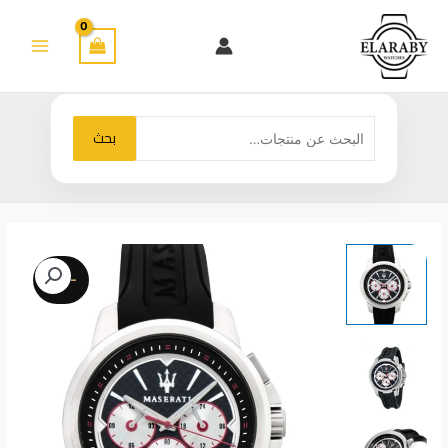
خطي
لى
لمحتوى
البحث
بحث
عن:
-23%