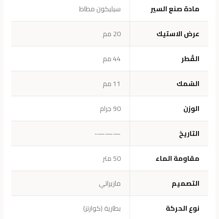
مادة صنع السير
سيليكون مطاط
عرض الاستيك
20 مم
القُطر
44 مم
السُمك
11 مم
الوزن
90 جرام
التاريخ
———-
مقاومة الماء
50 متر
التصميم
مازيراتي
نوع الحركة
بطارية (كوارتز)