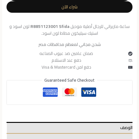
R8851123001
شراء الآن
ساعة مازيراتي للرجال أصلية موديل
R8851123001 Sfida
لون اسود و
استيك سيليكون مطاط لون اسود.
شحن مجاني لمعظم محافظات مصر
ضمان عامين ضد عيوب الصناعه
دفع عند الاستلام
دفع امن Visa & Mastercard
Guaranteed Safe Checkout
الوصف