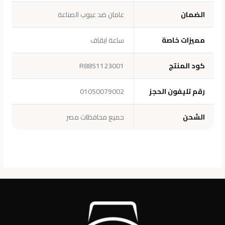
الضمان
عامان ضد عيوب الصناعة
مميزات خاصة
ساعة ايقاف
كود المنتج
R8851123001
رقم تليفون الحجز
01050079002
الشحن
جميع محافظات مصر