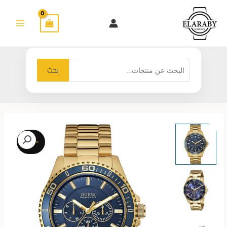
خطي
لى
لمحتوى
البحث
بحث
عن:
-23%