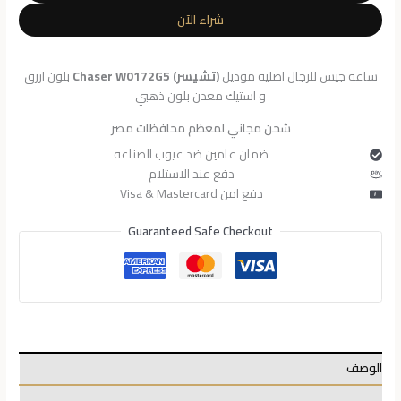
W0172G5
شراء الآن
ساعة جيس للرجال اصلية موديل
(تشيسر) Chaser W0172G5
بلون ازرق
و استيك معدن بلون ذهبي
شحن مجاني لمعظم محافظات مصر
ضمان عامين ضد عيوب الصناعه
دفع عند الاستلام
دفع امن Visa & Mastercard
Guaranteed Safe Checkout
الوصف