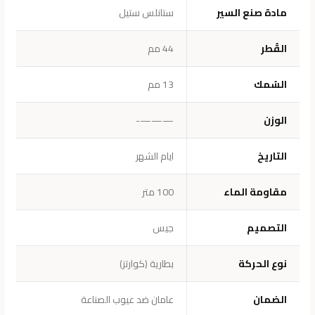
مادة صنع السير
ستانلس ستيل
القُطر
44 مم
السُمك
13 مم
الوزن
———-
التاريخ
ايام الشهر
مقاومة الماء
100 متر
التصميم
جيس
نوع الحركة
بطارية (كوارتز)
الضمان
عامان ضد عيوب الصناعة