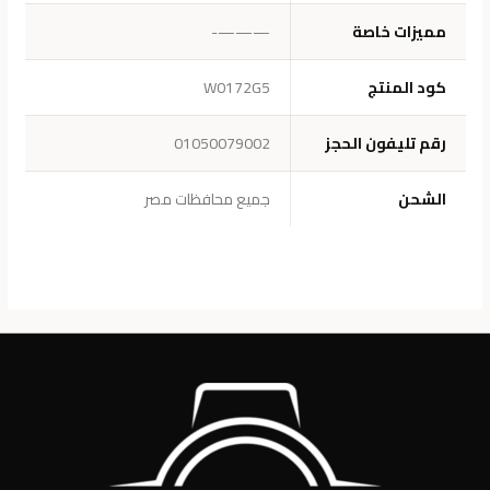
مميزات خاصة
———-
كود المنتج
W0172G5
رقم تليفون الحجز
01050079002
الشحن
جميع محافظات مصر