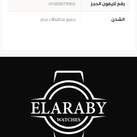
رقم تليفون الحجز
01050079002
الشحن
جميع محافظات مصر