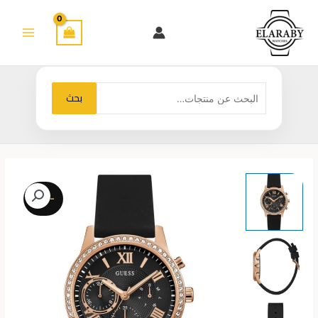
خطي
لى
لمحتوى
البحث
بحث
عن:
-22%