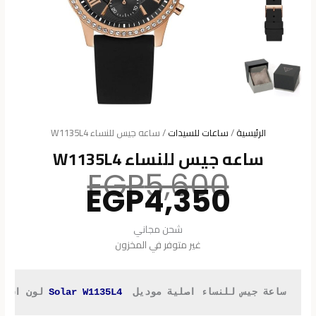
الرئيسية
/
ساعات للسيدات
/ ساعه جيس للنساء W1135L4
ساعه جيس للنساء W1135L4
السعر
EGP
5,600
السعر
الأصلي
EGP
4,350
هو:
الحالي
هو:
5,600.
شحن مجاني
4,350.
غير متوفر في المخزون
ساعة جيس للنساء اصلية موديل  
Solar W1135L4
 لون اسود