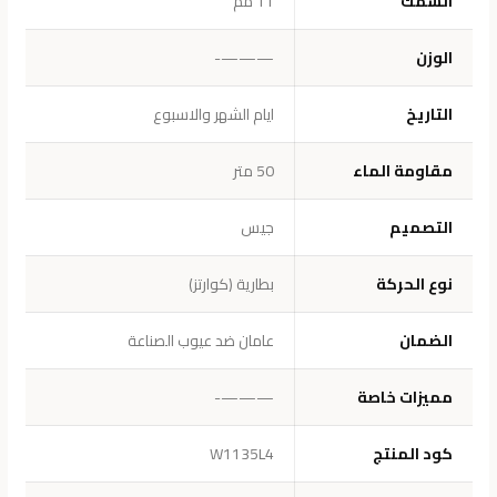
السُمك
11 مم
الوزن
———-
التاريخ
ايام الشهر والاسبوع
مقاومة الماء
50 متر
التصميم
جيس
نوع الحركة
بطارية (كوارتز)
الضمان
عامان ضد عيوب الصناعة
مميزات خاصة
———-
كود المنتج
W1135L4