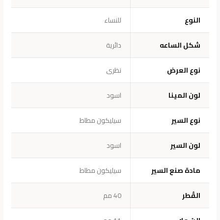
النوع
للنساء
شكل الساعه
دائرية
نوع العرض
نظرى
لون المينا
اسود
نوع السير
سيليكون مطاط
لون السير
اسود
مادة صنع السير
سيليكون مطاط
القُطر
40 مم