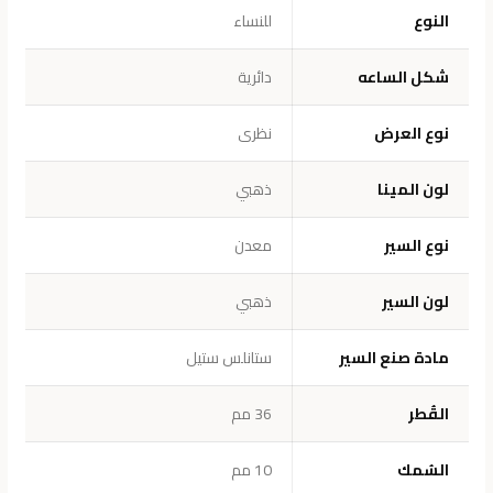
النوع
للنساء
شكل الساعه
دائرية
نوع العرض
نظرى
لون المينا
ذهبي
نوع السير
معدن
لون السير
ذهبي
مادة صنع السير
ستانلس ستيل
القُطر
36 مم
السُمك
10 مم