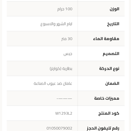
الوزن
100 جرام
التاريخ
ايام الشهر والاسبوع
مقاومة الماء
30 متر
التصميم
جيس
نوع الحركة
بطارية (كوارتز)
الضمان
عامان ضد عيوب الصناعة
مميزات خاصة
———-
كود المنتج
W1293L2
رقم تليفون الحجز
01050079002