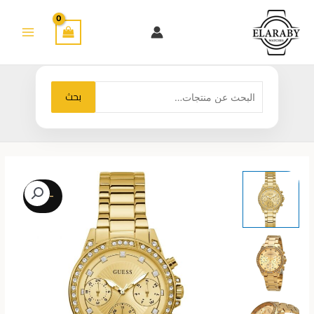
خطي
لى
لمحتوى
البحث
بحث
عن:
-23%