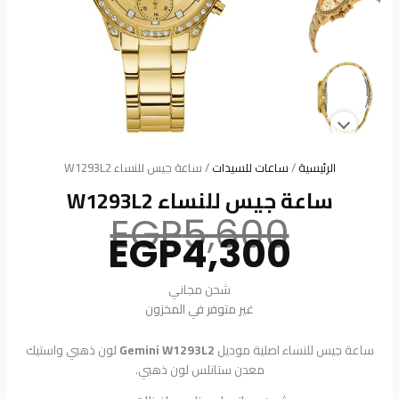
الرئيسية
/
ساعات للسيدات
/ ساعة جيس للنساء W1293L2
ساعة جيس للنساء W1293L2
السعر
EGP
5,600
السعر
الأصلي
EGP
4,300
هو:
الحالي
هو:
5,600.
شحن مجاني
4,300.
غير متوفر في المخزون
ساعة جيس للنساء اصلية موديل
Gemini W1293L2
لون ذهبي واستيك
معدن ستانلس لون ذهبي.