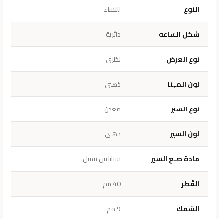
النوع
للنساء
شكل الساعه
دائرية
نوع العرض
نظرى
لون المينا
ذهبي
نوع السير
معدن
لون السير
ذهبي
مادة صنع السير
ستانلس ستيل
القُطر
40 مم
السُمك
9 مم