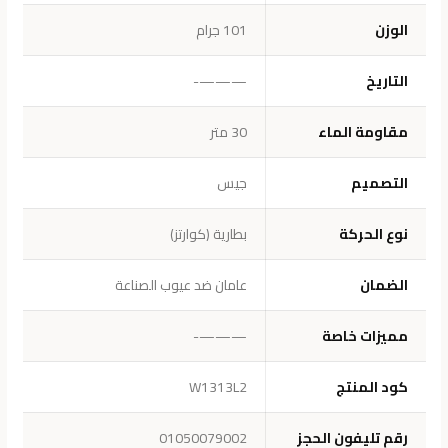
الوزن
101 جرام
التاريخ
———-
مقاومة الماء
30 متر
التصميم
جيس
نوع الحركة
بطارية (كوارتز)
الضمان
عامان ضد عيوب الصناعة
مميزات خاصة
———-
كود المنتج
W1313L2
رقم تليفون الحجز
01050079002