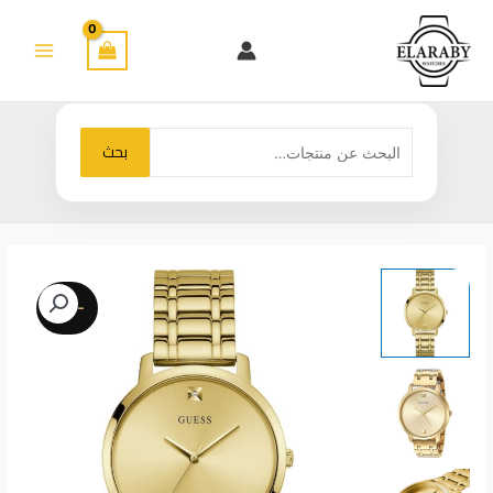
خطي
لى
لمحتوى
البحث
بحث
عن:
-23%