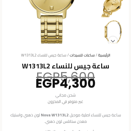
الرئيسية
/
ساعات للسيدات
/ ساعة جيس للنساء W1313L2
ساعة جيس للنساء W1313L2
السعر
EGP
5,600
السعر
الأصلي
EGP
4,300
هو:
الحالي
هو:
5,600.
شحن مجاني
4,300.
غير متوفر في المخزون
ساعة جيس للنساء اصلية موديل
Nova W1313L2
لون ذهبي واستيك
معدن ستانلس لون ذهبي.