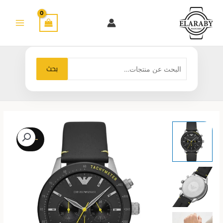
خطي
لى
لمحتوى
البحث
بحث
عن:
-25%