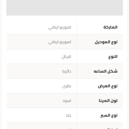
معلومات إضافية
مراجعات (0)
الماركة
امبوريو ارماني
نوع الموديل
امبوريو ارماني
النوع
للرجال
شكل الساعه
دائرية
نوع العرض
نظرى
لون المينا
اسود
نوع السير
جلد