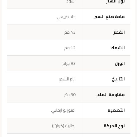
لون السير
اسود
مادة صنع السير
جلد طبيعي
القُطر
43 مم
السُمك
12 مم
الوزن
93 جرام
التاريخ
ايام الشهر
مقاومة الماء
30 متر
التصميم
امبوريو ارماني
نوع الحركة
بطارية (كوارتز)