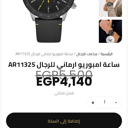
الرئيسية
/
ساعات للرجال
/ ساعة امبوريو ارماني للرجال AR11325
ساعة امبوريو ارماني للرجال AR11325
السعر
EGP
5,500
السعر
الأصلي
EGP
4,140
هو:
الحالي
هو:
5,500.
شحن مجاني
4,140.
+
-
كمية
ساعة
امبوريو
إضافة إلى السلة
ارماني