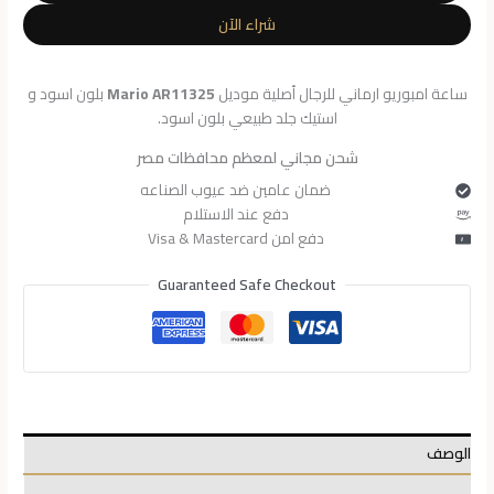
للرجال
شراء الآن
AR11325
ساعة امبوريو ارماني للرجال أصلية موديل
Mario AR11325
بلون اسود و
استيك جلد طبيعي بلون اسود.
شحن مجاني لمعظم محافظات مصر
ضمان عامين ضد عيوب الصناعه
دفع عند الاستلام
دفع امن Visa & Mastercard
Guaranteed Safe Checkout
الوصف