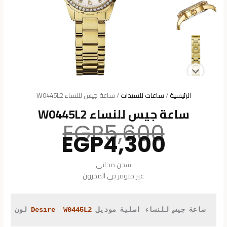
الرئيسية
/
ساعات للسيدات
/ ساعة جيس للنساء W0445L2
ساعة جيس للنساء W0445L2
السعر
EGP
5,600
السعر
الأصلي
EGP
4,300
هو:
الحالي
هو:
5,600.
شحن مجاني
4,300.
غير متوفر في المخزون
ساعة جيس للنساء اصلية موديل 
Desire  W0445L2
 لون ابي