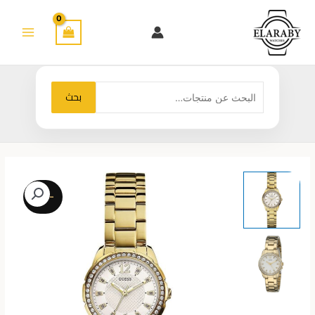
خطي
لى
لمحتوى
البحث
بحث
عن:
-23%