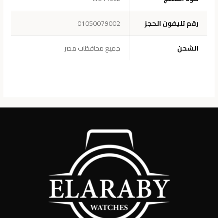
رقم تليفون الحجز
01050079002
الشحن
جميع محافظات مصر