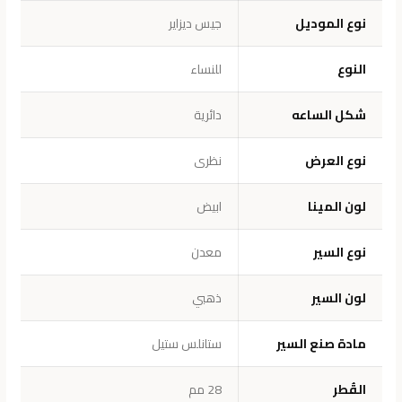
نوع الموديل
جيس ديزاير
النوع
للنساء
شكل الساعه
دائرية
نوع العرض
نظرى
لون المينا
ابيض
نوع السير
معدن
لون السير
ذهبي
مادة صنع السير
ستانلس ستيل
القُطر
28 مم