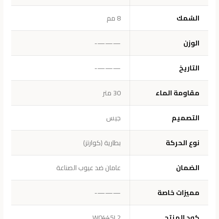
السُمك
8 مم
الوزن
———-
التاريخ
———-
مقاومة الماء
30 متر
التصميم
جيس
نوع الحركة
بطارية (كوارتز)
الضمان
عامان ضد عيوب الصناعة
مميزات خاصة
———-
كود المنتج
W0445L2